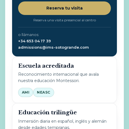
Reserva tu visita
Reserva una visita presencial al centro
o llámanos:
+34 653 04 17 39
admissions@ims-sotogrande.com
Escuela acreditada
Reconocimiento internacional que avala
nuestra educación Montessori.
AMI
NEASC
Educación trilingüe
Inmersión diaria en español, inglés y alemán
desde edades tempranas.