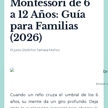
Montessori de 6
a 12 Años: Guía
para Familias
(2026)
01 junio 2026
·
Por Tamara Muñoz
brown w
Cuando un niño cruza el umbral de los 6
años, su mente da un giro profundo. Deja