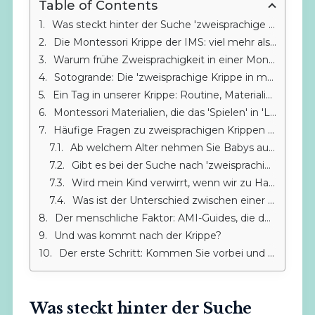
Table of Contents
Was steckt hinter der Suche 'zweisprachige Krippe in meiner Nähe'?
Die Montessori Krippe der IMS: viel mehr als eine zweisprachige Krippe
Warum frühe Zweisprachigkeit in einer Montessori Umgebung den Unterschied macht
Sotogrande: Die 'zweisprachige Krippe in meiner Nähe' für Familien aus Alcaidesa, La Línea und Gibraltar
Ein Tag in unserer Krippe: Routine, Materialien und echte Begleitung
Montessori Materialien, die das 'Spielen' in 'Lernen' verwandeln
Häufige Fragen zu zweisprachigen Krippen und Montessori
Ab welchem Alter nehmen Sie Babys auf?
Gibt es bei der Suche nach 'zweisprachige Krippe in meiner Nähe' die Möglichkeit einer verlängerten Betreuungszeit?
Wird mein Kind verwirrt, wenn wir zu Hause nur Spanisch sprechen?
Was ist der Unterschied zwischen einer normalen zweisprachigen Krippe und der Montessori Krippe?
Der menschliche Faktor: AMI-Guides, die den Unterschied machen
Und was kommt nach der Krippe?
Der erste Schritt: Kommen Sie vorbei und sehen Sie selbst
Was steckt hinter der Suche