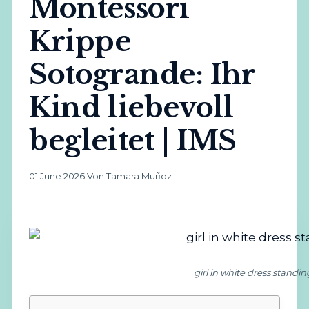
Montessori
Krippe
Sotogrande: Ihr
Kind liebevoll
begleitet | IMS
01 June 2026
·
Von Tamara Muñoz
girl in white dress standi