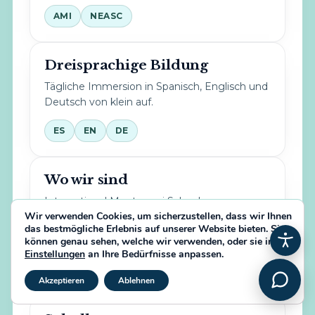
AMI
NEASC
Dreisprachige Bildung
Tägliche Immersion in Spanisch, Englisch und
Deutsch von klein auf.
ES
EN
DE
Wo wir sind
International Montessori School
Wir verwenden Cookies, um sicherzustellen, dass wir Ihnen
Carr. de Cádiz, Edif. Sotocentro planta 1
das bestmögliche Erlebnis auf unserer Website bieten. Sie
11310, Cádiz
können genau sehen, welche wir verwenden, oder sie in den
Einstellungen
an Ihre Bedürfnisse anpassen.
Anfahrt →
GDPR Cookie-Banner schließ
Akzeptieren
Ablehnen