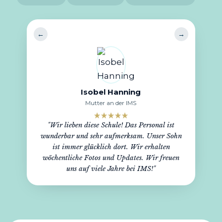
←
→
Isobel Hanning
Ricardo Antunes
Bernward Röttgers
Mutter an der IMS
Vater an der IMS
Vater von Lea
"Wir lieben diese Schule! Das Personal ist
"Was diese Schule wirklich auszeichnet, ist die
"Von Anfang an fühlte sich unsere Tochter in
wunderbar und sehr aufmerksam. Unser Sohn
Hingabe und Leidenschaft des Teams. Jedes
der warmen Schulumgebung sehr wohl, was
ihr Selbstvertrauen und ihre Fähigkeit zur
ist immer glücklich dort. Wir erhalten
Mitglied ist zutiefst dem Wohl und der
Gruppenintegration deutlich gestärkt hat."
Entwicklung der Schüler verpflichtet."
wöchentliche Fotos und Updates. Wir freuen
uns auf viele Jahre bei IMS!"