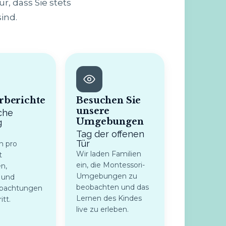
r, dass Sie stets
ind.
rberichte
Besuchen Sie
unsere
che
Umgebungen
g
Tag der offenen
Tür
n pro
Wir laden Familien
t
ein, die Montessori-
n,
Umgebungen zu
 und
beobachten und das
obachtungen
Lernen des Kindes
itt.
live zu erleben.