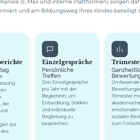
Kanäle (E-Mail und interne Plattformen) sorgen dafü
ormiert und am Bildungsweg Ihres Kindes beteiligt s
erichte
Einzelgespräche
Trimeste
itag
Persönliche
Ganzheitli
Treffen
Bewertun
e
Drei Einzelgespräche
Umfassende
assung
pro Jahr mit der
Bewertunge
ten
Begleiterin, um
Trimester mi
m
Entwicklung, Stärken
akademische
 der
und individuelle
emotionalen
 und
Begleitung zu
sozialen Be
besprechen.
zum Fortschr
gen zur
 des