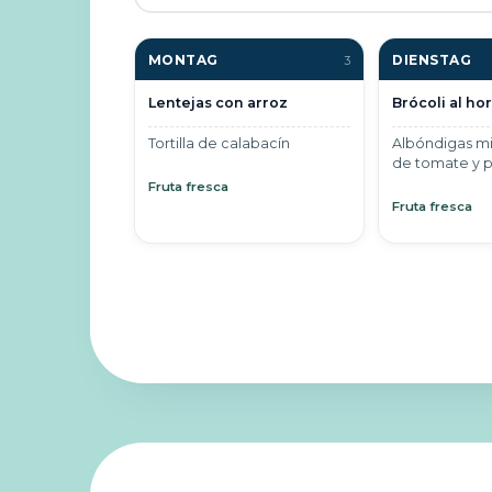
MONTAG
DIENSTAG
3
Lentejas con arroz
Brócoli al ho
Tortilla de calabacín
Albóndigas mi
de tomate y p
Fruta fresca
Fruta fresca