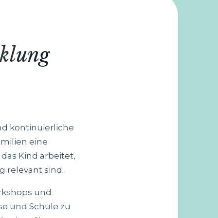
cklung
nd kontinuierliche
milien eine
as Kind arbeitet,
 relevant sind.
orkshops und
se und Schule zu