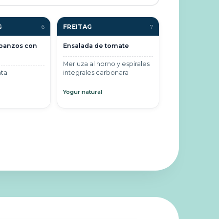
G
FREITAG
6
7
rbanzos con
Ensalada de tomate
Merluza al horno y espirales
ata
integrales carbonara
Yogur natural