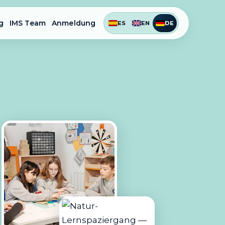
g
IMS Team
Anmeldung
ES
EN
DE