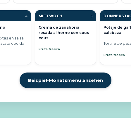
MITTWOCH
DONNERSTA
4
5
rno
Crema de zanahoria
Potaje de ga
rosada al horno con cous-
calabaza
cous
xtas en salsa
atata cocida
Tortilla de pat
Fruta fresca
Fruta fresca
Beispiel-Monatsmenü ansehen