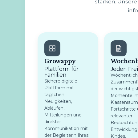
stärken. Unsere 
inf
Growappy
Wochenb
Plattform für
Jeden Fre
Familien
Wöchentlich
Sichere digitale
Zusammenf
Plattform mit
der wichtigs
täglichen
Momente i
Neuigkeiten,
Klassenraum,
Abläufen,
Fortschritte
Mitteilungen und
relevanter
direkter
Beobachtun
Kommunikation mit
Entwicklung
der Begleiterin Ihres
Kindes.