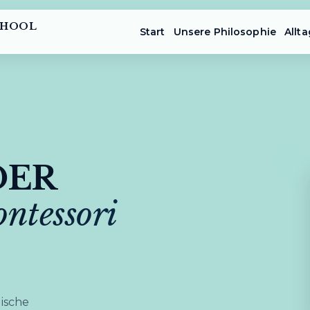
CHOOL
Start
Unsere Philosophie
Allta
DER
ntessori
gische