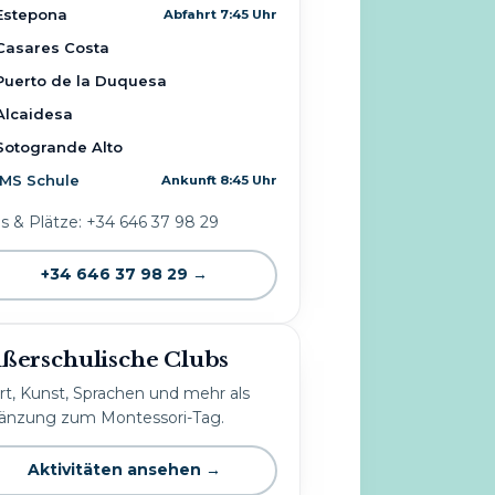
Estepona
Abfahrt 7:45 Uhr
Casares Costa
Puerto de la Duquesa
Alcaidesa
Sotogrande Alto
IMS Schule
Ankunft 8:45 Uhr
os & Plätze: +34 646 37 98 29
+34 646 37 98 29 →
ßerschulische Clubs
rt, Kunst, Sprachen und mehr als
änzung zum Montessori-Tag.
Aktivitäten ansehen →