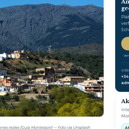
An
ge
Plä
ver
Sch
Ver
oder
+34
adm
Ak
Int
Mon
ones reales [Guía Montessori] — Foto vía Unsplash
A