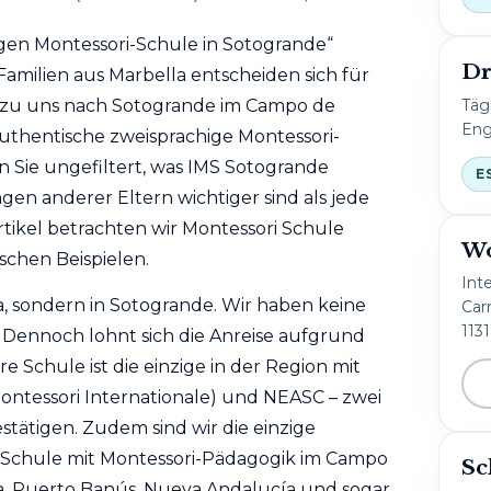
igen
Montessori
-Schule in Sotogrande“
Dr
e Familien aus Marbella entscheiden sich für
Täg
 zu uns nach Sotogrande im Campo de
Eng
 authentische
zweisprachige
Montessori-
n Sie ungefiltert, was IMS Sotogrande
E
n anderer Eltern wichtiger sind als jede
ikel betrachten wir Montessori Schule
Wo
schen Beispielen.
Int
la, sondern in Sotogrande. Wir haben keine
Carr
113
. Dennoch lohnt sich die Anreise aufgrund
e Schule ist die einzige in der Region mit
ontessori Internationale)
und
NEASC
– zwei
stätigen. Zudem sind wir die einzige
e Schule mit Montessori-Pädagogik im Campo
Sc
lla, Puerto Banús, Nueva Andalucía und sogar