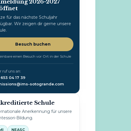
meldung 2026-2027
öffnet
tze für das nächste Schuljahr
fügbar. Wir zeigen dir gerne unsere
ule.
Besuch buchen
einbare einen Besuch vor Ort in der Schule
 ruf uns an:
 653 04 17 39
issions@ims-sotogrande.com
kreditierte Schule
ernationale Anerkennung für unsere
tessori-Bildung.
MI
NEASC