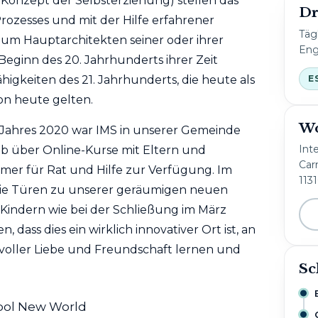
onzept der Selbsterziehung) stellen das
Dr
Prozesses und mit der Hilfe erfahrener
Täg
zum Hauptarchitekten seiner oder ihrer
Eng
Beginn des 20. Jahrhunderts ihrer Zeit
E
higkeiten des 21. Jahrhunderts, die heute als
on heute gelten.
Wo
Jahres 2020 war IMS in unserer Gemeinde
Int
ieb über Online-Kurse mit Eltern und
Carr
mer für Rat und Hilfe zur Verfügung. Im
113
die Türen zu unserer geräumigen neuen
 Kindern wie bei der Schließung im März
 dass dies ein wirklich innovativer Ort ist, an
voller Liebe und Freundschaft lernen und
Sc