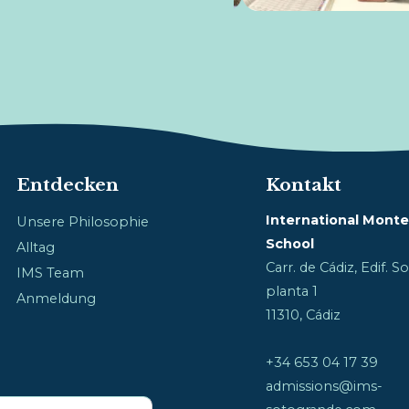
Entdecken
Kontakt
International Monte
Unsere Philosophie
School
Alltag
Carr. de Cádiz, Edif. 
IMS Team
planta 1
Anmeldung
11310, Cádiz
+34 653 04 17 39
admissions@ims-
GDPR Cookie-Banner schließen