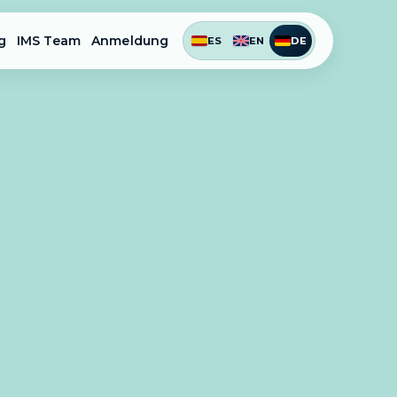
g
IMS Team
Anmeldung
ES
EN
DE