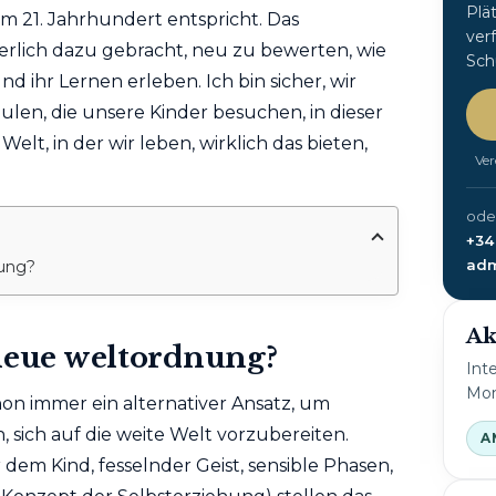
Plä
 21. Jahrhundert entspricht. Das
ver
herlich dazu gebracht, neu zu bewerten, wie
Sch
 ihr Lernen erleben. Ich bin sicher, wir
hulen, die unsere Kinder besuchen, in dieser
elt, in der wir leben, wirklich das bieten,
Ver
oder
+34
adm
nung?
Ak
neue weltordnung?
Int
Mon
on immer ein alternativer Ansatz, um
 sich auf die weite Welt vorzubereiten.
A
 dem Kind, fesselnder Geist, sensible Phasen,