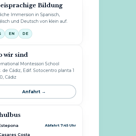
eisprachige Bildung
liche Immersion in Spanisch,
lisch und Deutsch von klein auf.
S
EN
DE
 wir sind
ernational Montessori School
. de Cádiz, Edif. Sotocentro planta 1
10, Cádiz
Anfahrt →
hulbus
Estepona
Abfahrt 7:45 Uhr
Casares Costa