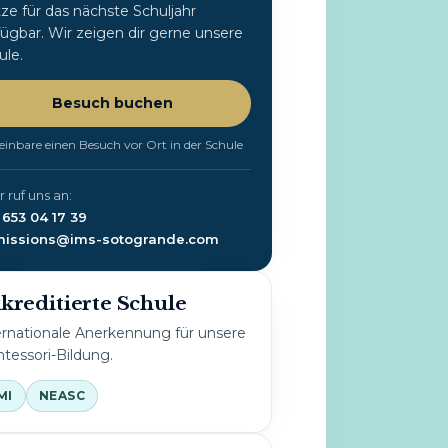
tze für das nächste Schuljahr
fügbar. Wir zeigen dir gerne unsere
ule.
Besuch buchen
einbare einen Besuch vor Ort in der Schule
 ruf uns an:
 653 04 17 39
issions@ims-sotogrande.com
kreditierte Schule
ernationale Anerkennung für unsere
tessori-Bildung.
MI
NEASC