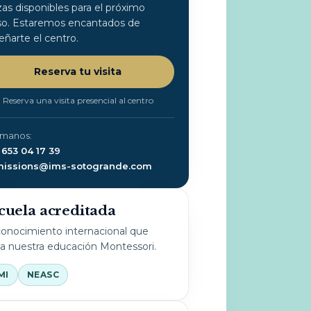
zas disponibles para el próximo
so. Estaremos encantados de
eñarte el centro.
Reserva tu visita
Reserva una visita presencial al centro
ámanos:
 653 04 17 39
issions@ims-sotogrande.com
cuela acreditada
onocimiento internacional que
la nuestra educación Montessori.
MI
NEASC