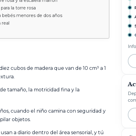
re rosa y la escalera marrón
para la torre rosa
on bebés menores de dos años
 real
Inf
 diez cubos de madera que van de 10 cm³ a 1
extura.
Ac
 de tamaño, la motricidad fina y la
Dep
com
 años, cuando el niño camina con seguridad y
pilar objetos.
usan a diario dentro del área sensorial, y tú