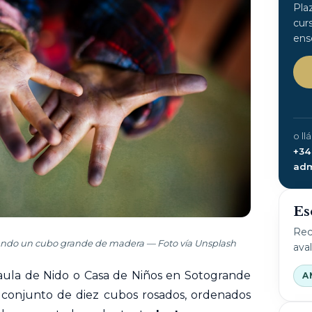
Pla
cur
ens
o ll
+34
adm
Es
Rec
tando un cubo grande de madera — Foto vía Unsplash
ava
 aula de Nido o Casa de Niños en Sotogrande
A
n conjunto de diez cubos rosados, ordenados