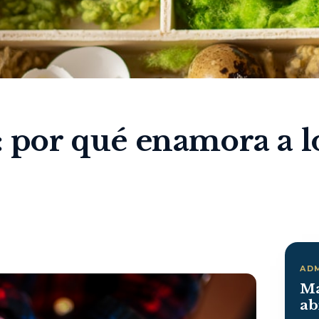
a: por qué enamora a l
AD
Ma
ab