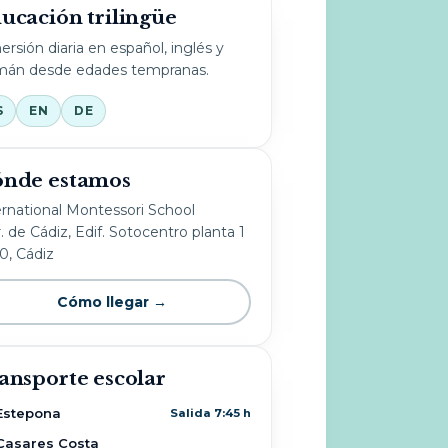
ucación trilingüe
ersión diaria en español, inglés y
mán desde edades tempranas.
S
EN
DE
nde estamos
ernational Montessori School
. de Cádiz, Edif. Sotocentro planta 1
10, Cádiz
Cómo llegar →
ansporte escolar
Estepona
Salida 7:45 h
Casares Costa