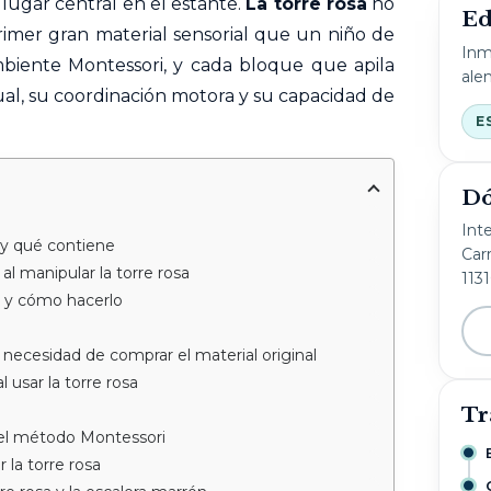
ugar central en el estante.
La torre rosa
no
Ed
primer gran
material
sensorial que un niño de
Inm
biente Montessori, y cada bloque que apila
ale
ual, su coordinación motora y su capacidad de
E
Dó
Int
 y qué contiene
Carr
al manipular la torre rosa
113
a y cómo hacerlo
n necesidad de comprar el material original
l usar la torre rosa
Tr
n el método Montessori
la torre rosa