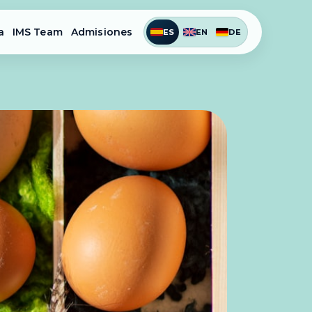
a
IMS Team
Admisiones
ES
EN
DE