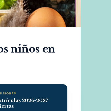
os niños en
MISIONES
trículas 2026-2027
iertas