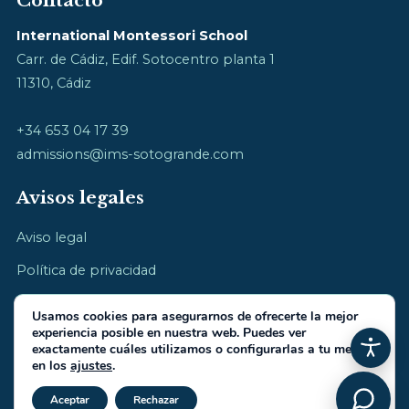
Contacto
International Montessori School
Carr. de Cádiz, Edif. Sotocentro planta 1
11310, Cádiz
+34 653 04 17 39
admissions@ims-sotogrande.com
Avisos legales
Aviso legal
Política de privacidad
Política de cookies
Usamos cookies para asegurarnos de ofrecerte la mejor
experiencia posible en nuestra web. Puedes ver
exactamente cuáles utilizamos o configurarlas a tu medida
en los
ajustes
.
Cerrar el banner de cookies RGP
© 2026 International Montessori School · cultivamos la infancia
Aceptar
Rechazar