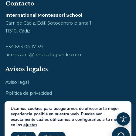
Contacto
International Montessori School
Carr. de Cádiz, Edif. Sotocentro planta 1
11310, Cádiz
+34 653 04 17 39
admissions@ims-sotogrande.com
Avisos legales
Aviso legal
Política de privacidad
Política de cookies
Usamos cookies para asegurarnos de ofrecerte la mejor
experiencia posible en nuestra web. Puedes ver
exactamente cuáles utilizamos o configurarlas a tu medida
en los
ajustes
.
Cerrar el banner de cookies RGP
© 2026 International Montessori School · cultivamos la infancia