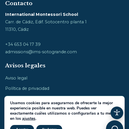
Contacto
International Montessori School
Carr. de Cádiz, Edif. Sotocentro planta 1
11310, Cádiz
+34 653 04 17 39
admissions@ims-sotogrande.com
Avisos legales
Aviso legal
Política de privacidad
Política de cookies
Usamos cookies para asegurarnos de ofrecerte la mejor
experiencia posible en nuestra web. Puedes ver
exactamente cuáles utilizamos o configurarlas a tu medida
en los
ajustes
.
Cerrar el banner de cookies RGP
© 2026 International Montessori School · cultivamos la infancia