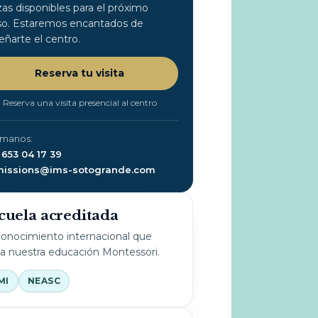
zas disponibles para el próximo
so. Estaremos encantados de
eñarte el centro.
Reserva tu visita
Reserva una visita presencial al centro
ámanos:
 653 04 17 39
issions@ims-sotogrande.com
cuela acreditada
onocimiento internacional que
la nuestra educación Montessori.
MI
NEASC