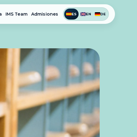
a
IMS Team
Admisiones
ES
EN
DE