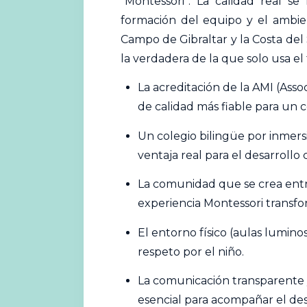
“Montessori”. La calidad real se
formación del equipo y el ambie
Campo de Gibraltar y la Costa del
la verdadera de la que solo usa e
La acreditación de la AMI (Assoc
de calidad más fiable para un 
Un
colegio
bilingüe por inmersi
ventaja real para el desarrollo c
La comunidad que se crea entre
experiencia Montessori transf
El entorno físico (aulas luminos
respeto por el niño.
La comunicación transparente y 
esencial para acompañar el des