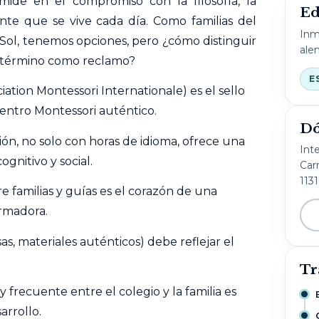
 mide en el compromiso con la filosofía, la
Ed
nte que se vive cada día. Como familias del
Inm
 Sol, tenemos opciones, pero ¿cómo distinguir
ale
l término como reclamo?
E
iation Montessori Internationale) es el sello
centro Montessori auténtico.
Dó
ón, no solo con horas de idioma, ofrece una
Int
ognitivo y social.
Carr
113
 familias y guías es el corazón de una
ormadora.
as, materiales auténticos) debe reflejar el
Tr
frecuente entre el colegio y la familia es
arrollo.