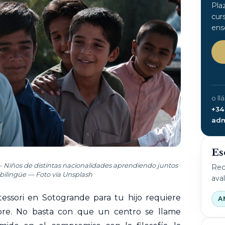
Pla
cur
ens
o ll
+34
adm
Es
– Niños de distintas nacionalidades aprendiendo juntos
Rec
bilingüe — Foto vía Unsplash
ava
ssori en Sotogrande para tu hijo requiere
A
re. No basta con que un centro se llame