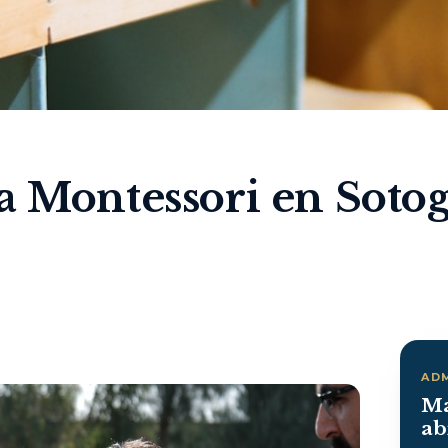
a Montessori en Soto
AD
Ma
ab