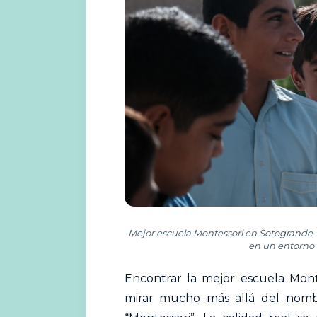
Mejor escuela Montessori en Sotogrande 
en un entorno 
Encontrar la
mejor
escuela
Monte
mirar mucho más allá del nomb