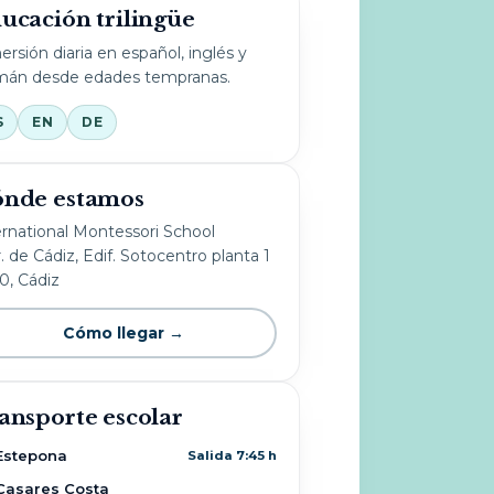
ucación trilingüe
ersión diaria en español, inglés y
mán desde edades tempranas.
S
EN
DE
nde estamos
ernational Montessori School
. de Cádiz, Edif. Sotocentro planta 1
10, Cádiz
Cómo llegar →
ansporte escolar
Estepona
Salida 7:45 h
Casares Costa