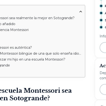
sori sea realmente la mejor en Sotogrande?
o añadido
iencia Montessori
Inf
ssori es auténtica?
ontessori bilingüe de una que solo enseña idiomas?
ar mi hijo en una escuela Montessori?
Ac
grande
Dep
com
escuela Montessori sea
 en Sotogrande?