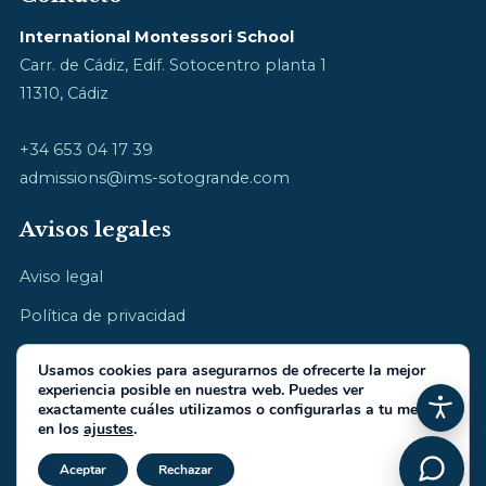
International Montessori School
Carr. de Cádiz, Edif. Sotocentro planta 1
11310, Cádiz
+34 653 04 17 39
admissions@ims-sotogrande.com
Avisos legales
Aviso legal
Política de privacidad
Política de cookies
Usamos cookies para asegurarnos de ofrecerte la mejor
experiencia posible en nuestra web. Puedes ver
exactamente cuáles utilizamos o configurarlas a tu medida
en los
ajustes
.
Cerrar el banner de cookies RGP
© 2026 International Montessori School · cultivamos la infancia
Aceptar
Rechazar