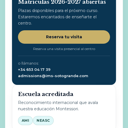
Matrículas 2026-2027 abiertas
Plazas disponibles para el próximo curso.
Estaremos encantados de enseñarte el
centro.
Reserva tu visita
Reserva una visita presencial al centro
o llámanos:
+34 653 04 17 39
admissions@ims-sotogrande.com
Escuela acreditada
Reconocimiento internacional que avala
nuestra educación Montessori.
AMI
NEASC