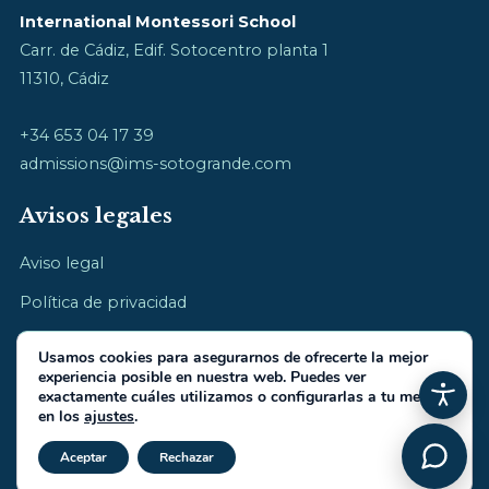
International Montessori School
Carr. de Cádiz, Edif. Sotocentro planta 1
11310, Cádiz
+34 653 04 17 39
admissions@ims-sotogrande.com
Avisos legales
Aviso legal
Política de privacidad
Política de cookies
Usamos cookies para asegurarnos de ofrecerte la mejor
experiencia posible en nuestra web. Puedes ver
exactamente cuáles utilizamos o configurarlas a tu medida
en los
ajustes
.
Cerrar el banner de cookies RGP
© 2026 International Montessori School · cultivamos la infancia
Aceptar
Rechazar
Hecho por
IberiaIntel.com