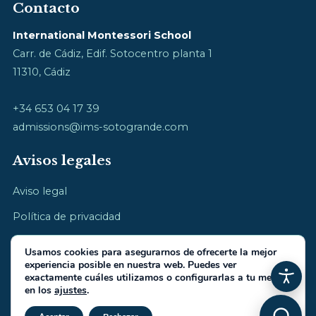
Contacto
International Montessori School
Carr. de Cádiz, Edif. Sotocentro planta 1
11310, Cádiz
+34 653 04 17 39
admissions@ims-sotogrande.com
Avisos legales
Aviso legal
Política de privacidad
Política de cookies
Usamos cookies para asegurarnos de ofrecerte la mejor
experiencia posible en nuestra web. Puedes ver
exactamente cuáles utilizamos o configurarlas a tu medida
en los
ajustes
.
Cerrar el banner de cookies RGP
© 2026 International Montessori School · cultivamos la infancia