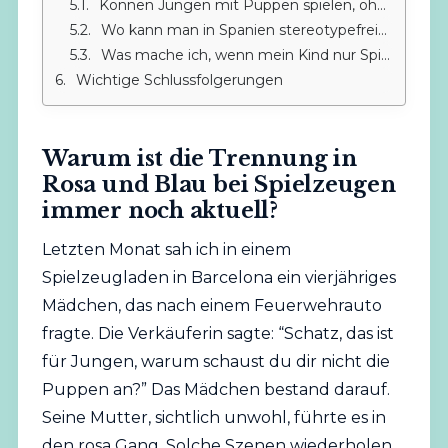
Können Jungen mit Puppen spielen, ohne dass dies ihre Geschlechtsidentität beeinträchtigt?
Wo kann man in Spanien stereotypefreies Spielzeug kaufen?
Was mache ich, wenn mein Kind nur Spielzeug seines zugewiesenen Geschlechts möchte?
Wichtige Schlussfolgerungen
Warum ist die Trennung in
Rosa und Blau bei Spielzeugen
immer noch aktuell?
Letzten Monat sah ich in einem
Spielzeugladen in Barcelona ein vierjähriges
Mädchen, das nach einem Feuerwehrauto
fragte. Die Verkäuferin sagte: “Schatz, das ist
für Jungen, warum schaust du dir
nicht
die
Puppen an?” Das Mädchen bestand darauf.
Seine Mutter, sichtlich unwohl, führte es in
den rosa Gang. Solche Szenen wiederholen