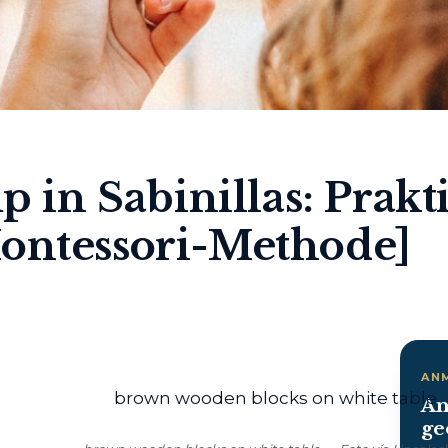
n Sabinillas: Prakt
Montessori-Methode]
AN
An
ge