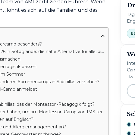
 Team von AMI-zertifizierten Führern. Wenn
Dr
ht, lohnt es sich, auf die Familien und das
Täg
Eng
E
ercamp besonders?
e nahe Alternative für alle, die ein Sommercamp in Sabinillas suchen
Wo
 ausmachen
Int
ienlogistik passen
Carr
s im Sommer
113
anderen Sommercamps in Sabinillas vorziehen?
ri-Camp anmeldet
inillas, das der Montessori-Pädagogik folgt?
 haben, um am Montessori-Camp von IMS teilzunehmen?
Sc
en auf Englisch?
ce und Allergiemanagement an?
hrere Geschwister mitbringe?