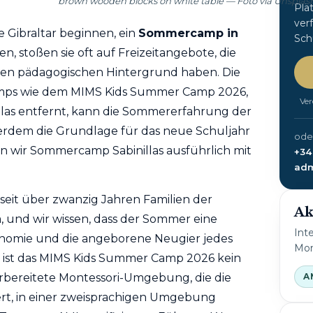
brown wooden blocks on white table — Foto vía Unsplas
Plä
ver
Gibraltar beginnen, ein
Sommercamp
in
Sch
n, stoßen sie oft auf Freizeitangebote, die
inen pädagogischen Hintergrund haben. Die
amps wie dem MIMS Kids Summer Camp 2026,
Ver
llas entfernt, kann die Sommererfahrung der
ßerdem die Grundlage für das neue Schuljahr
oder
en wir
Sommercamp
Sabinillas ausführlich mit
+34
adm
seit über zwanzig Jahren Familien der
Ak
a, und wir wissen, dass der Sommer eine
Int
tonomie und die angeborene Neugier jedes
Mon
b ist das MIMS Kids Summer Camp 2026 kein
A
orbereitete Montessori-Umgebung, die die
ert, in einer zweisprachigen Umgebung