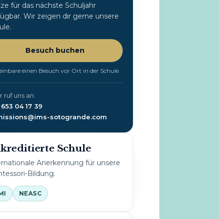
h
tze für das nächste Schuljahr
fügbar. Wir zeigen dir gerne unsere
ule.
Besuch buchen
einbare einen Besuch vor Ort in der Schule
 ruf uns an:
 653 04 17 39
issions@ims-sotogrande.com
kreditierte Schule
ernationale Anerkennung für unsere
tessori-Bildung.
MI
NEASC