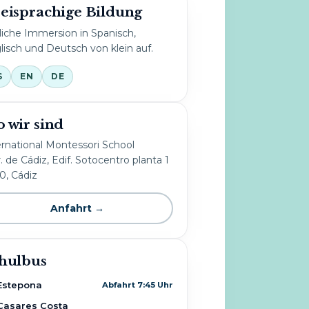
eisprachige Bildung
liche Immersion in Spanisch,
lisch und Deutsch von klein auf.
S
EN
DE
 wir sind
ernational Montessori School
. de Cádiz, Edif. Sotocentro planta 1
10, Cádiz
Anfahrt →
hulbus
Estepona
Abfahrt 7:45 Uhr
Casares Costa