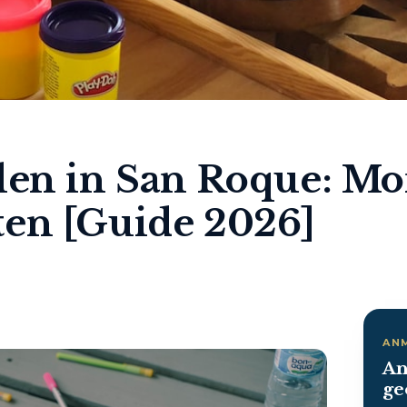
len in San Roque: Mon
ten [Guide 2026]
AN
An
ge