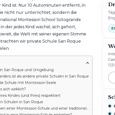
Dr
 Kind ist. Nur 10 Autominuten entfernt, in
Täg
ie nicht nur unterrichtet, sondern die
Eng
ernational Montessori School Sotogrande
in der jedes Kind wächst, sich gehört,
E
bereit, die Welt mit seiner eigenen Stimme
betrachten wir private Schule San Roque
Wo
elen.
Int
Carr
113
n in San Roque und Umgebung
ers ist als andere private Schulen in San Roque
ale Schule mit Montessori-Seele
 sich wirklich?
es Kindes (und Ihres) respektiert
Sc
ten Schulen in San Roque
n einer Montessori-Schule und einer traditionellen?
nd in eine Montessori-Schule eintreten?