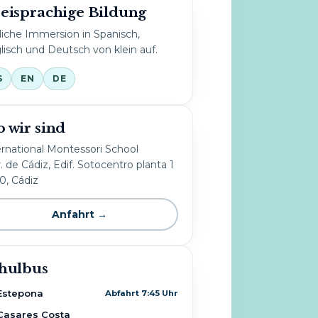
eisprachige Bildung
liche Immersion in Spanisch,
lisch und Deutsch von klein auf.
S
EN
DE
 wir sind
ernational Montessori School
. de Cádiz, Edif. Sotocentro planta 1
10, Cádiz
Anfahrt →
hulbus
Estepona
Abfahrt 7:45 Uhr
Casares Costa