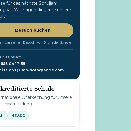
tze für das nächste Schuljahr
fügbar. Wir zeigen dir gerne unsere
ule.
Besuch buchen
einbare einen Besuch vor Ort in der Schule
 ruf uns an:
 653 04 17 39
issions@ims-sotogrande.com
kreditierte Schule
ernationale Anerkennung für unsere
tessori-Bildung.
MI
NEASC