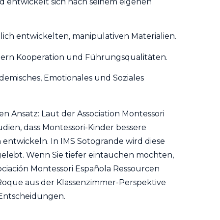
nd entwickelt sich nach seinem eigenen
ich entwickelten, manipulativen Materialien.
ern Kooperation und Führungsqualitäten.
ademisches, Emotionales und Soziales
en Ansatz: Laut der
Association Montessori
dien, dass Montessori-Kinder bessere
 entwickeln. In IMS Sotogrande wird diese
 gelebt. Wenn Sie tiefer eintauchen möchten,
ociación Montessori Española
Ressourcen
 Roque aus der Klassenzimmer-Perspektive
 Entscheidungen.