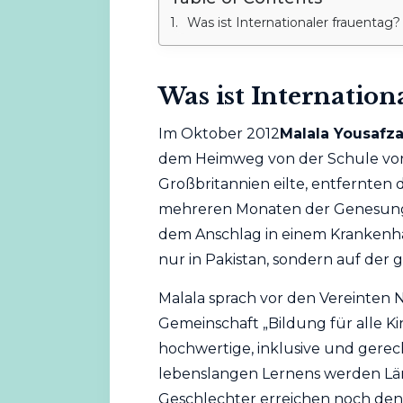
Was ist Internationaler frauentag?
Was ist Internation
Im Oktober 2012
Malala Yousafza
dem Heimweg von der Schule von d
Großbritannien eilte, entfernten 
mehreren Monaten der Genesung w
dem Anschlag in einem Krankenha
nur in Pakistan, sondern auf de
Malala sprach vor den Vereinten N
Gemeinschaft „Bildung für alle K
hochwertige, inklusive und gerec
lebenslangen Lernens werden Län
Geschlechter erreichen noch den