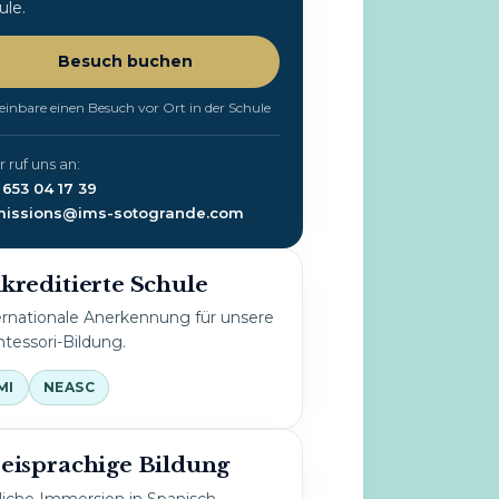
ule.
Besuch buchen
einbare einen Besuch vor Ort in der Schule
 ruf uns an:
 653 04 17 39
issions@ims-sotogrande.com
kreditierte Schule
ernationale Anerkennung für unsere
tessori-Bildung.
MI
NEASC
eisprachige Bildung
liche Immersion in Spanisch,