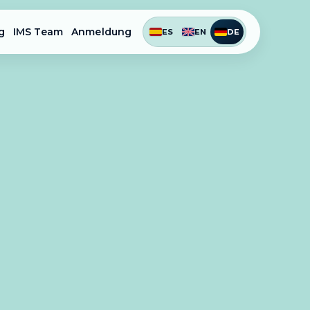
g
IMS Team
Anmeldung
ES
EN
DE