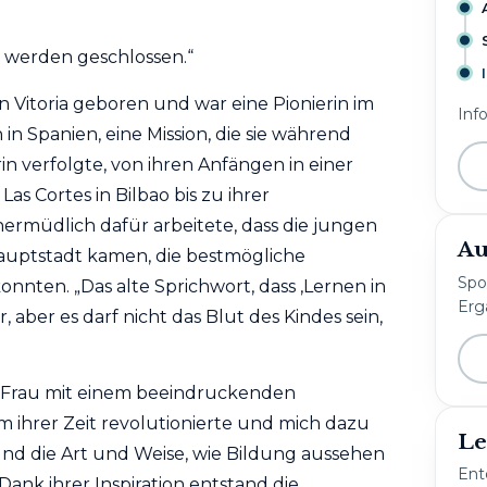
 werden geschlossen.“
n Vitoria geboren und war eine Pionierin im
Inf
in Spanien, eine Mission, die sie während
in verfolgte, von ihren Anfängen in einer
as Cortes in Bilbao bis zu ihrer
nermüdlich dafür arbeitete, dass die jungen
Au
auptstadt kamen, die bestmögliche
Spo
onnten. „Das alte Sprichwort, dass ‚Lernen in
Erg
r, aber es darf nicht das Blut des Kindes sein,
ne Frau mit einem beeindruckenden
m ihrer Zeit revolutionierte und mich dazu
Le
und die Art und Weise, wie Bildung aussehen
Ent
Dank ihrer Inspiration entstand die