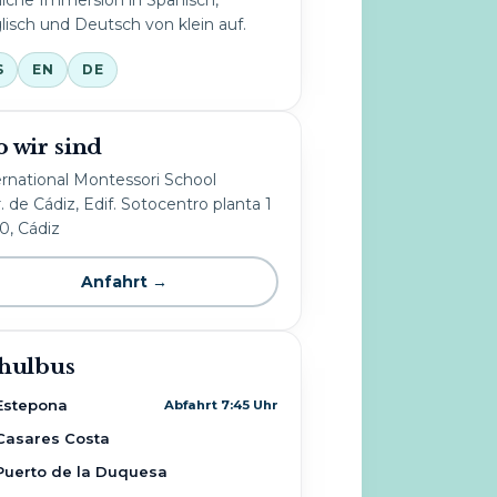
lisch und Deutsch von klein auf.
S
EN
DE
 wir sind
ernational Montessori School
. de Cádiz, Edif. Sotocentro planta 1
10, Cádiz
Anfahrt →
hulbus
Estepona
Abfahrt 7:45 Uhr
Casares Costa
Puerto de la Duquesa