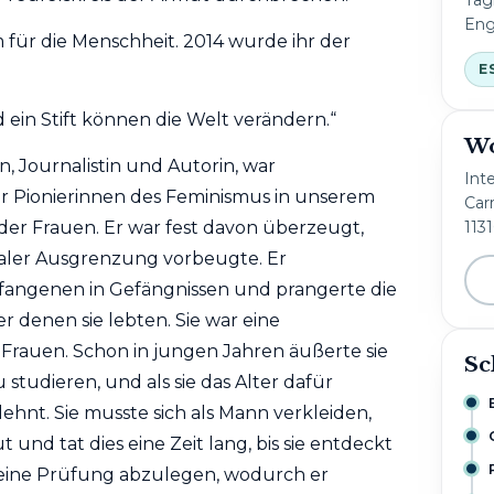
Eng
 für die Menschheit. 2014 wurde ihr der
E
d ein Stift können die Welt verändern.“
Wo
n, Journalistin und Autorin, war
Int
r Pionierinnen des Feminismus in unserem
Carr
er Frauen. Er war fest davon überzeugt,
113
zialer Ausgrenzung vorbeugte. Er
angenen in Gefängnissen und prangerte die
 denen sie lebten. Sie war eine
 Frauen. Schon in jungen Jahren äußerte sie
Sc
studieren, und als sie das Alter dafür
lehnt. Sie musste sich als Mann verkleiden,
nd tat dies eine Zeit lang, bis sie entdeckt
 eine Prüfung abzulegen, wodurch er