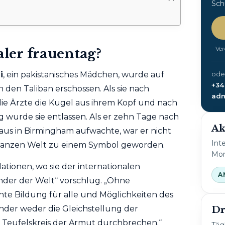
Sch
Ver
aler frauentag?
oder
i
, ein pakistanisches Mädchen, wurde auf
+34
en Taliban erschossen. Als sie nach
adm
die Ärzte die Kugel aus ihrem Kopf und nach
urde sie entlassen. Als er zehn Tage nach
Ak
us in Birmingham aufwachte, war er nicht
Int
r ganzen Welt zu einem Symbol geworden.
Mon
ationen, wo sie der internationalen
A
inder der Welt“ vorschlug. „Ohne
hte Bildung für alle und Möglichkeiten des
der weder die Gleichstellung der
Dr
 Teufelskreis der Armut durchbrechen.“
Täg