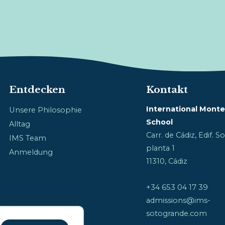
Entdecken
Kontakt
International Monte
Unsere Philosophie
School
Alltag
Carr. de Cádiz, Edif. 
IMS Team
planta 1
Anmeldung
11310, Cádiz
+34 653 04 17 39
admissions@ims-
GDPR Cookie-Banner schließen
sotogrande.com