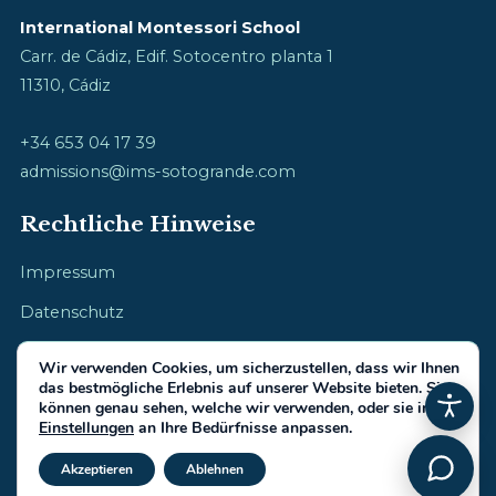
International Montessori School
Carr. de Cádiz, Edif. Sotocentro planta 1
11310, Cádiz
+34 653 04 17 39
admissions@ims-sotogrande.com
Rechtliche Hinweise
Impressum
Datenschutz
Cookie-Richtlinie
Wir verwenden Cookies, um sicherzustellen, dass wir Ihnen
das bestmögliche Erlebnis auf unserer Website bieten. Sie
können genau sehen, welche wir verwenden, oder sie in den
Einstellungen
an Ihre Bedürfnisse anpassen.
GDPR Cookie-Banner schließ
© 2026 International Montessori School · Kindheit mit Herz
Akzeptieren
Ablehnen
Gemacht von
IberiaIntel.com