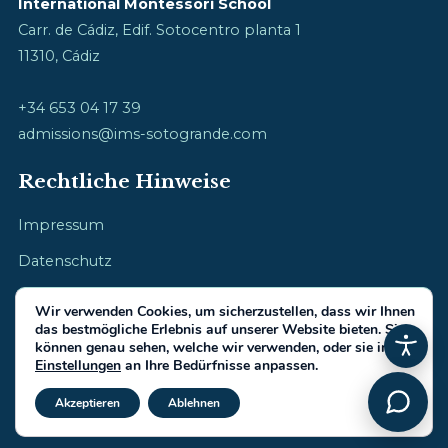
International Montessori School
Carr. de Cádiz, Edif. Sotocentro planta 1
11310, Cádiz
+34 653 04 17 39
admissions@ims-sotogrande.com
Rechtliche Hinweise
Impressum
Datenschutz
Cookie-Richtlinie
Wir verwenden Cookies, um sicherzustellen, dass wir Ihnen
das bestmögliche Erlebnis auf unserer Website bieten. Sie
können genau sehen, welche wir verwenden, oder sie in den
Einstellungen
an Ihre Bedürfnisse anpassen.
GDPR Cookie-Banner schließ
© 2026 International Montessori School · Kindheit mit Herz
Akzeptieren
Ablehnen
Gemacht von
IberiaIntel.com