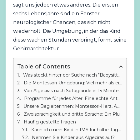
sagt uns jedoch etwas anderes. Die ersten
sechs Lebensjahre sind ein Fenster
neurologischer Chancen, das sich nicht
wiederholt. Die Umgebung, in der das Kind
diese wachen Stunden verbringt, formt seine
Gehirnarchitektur.
Table of Contents
Was steckt hinter der Suche nach "Babysitter in Algeciras"
Die Montessori-Umgebung: Viel mehr als ein Babysitter
Von Algeciras nach Sotogrande in 15 Minuten: Die Nähe, die die Wahl verändert
Programme für jedes Alter: Eine echte Antwort auf die Suche nach einem Babysitter in Algeciras
Unsere Begleiterinnen: Montessori-Herz, AMI-Zertifizierung
Zweisprachigkeit und dritte Sprache: Ein Plus, das mit einem herkömmlichen Babysitter unmöglich ist
Häufig gestellte Fragen
Kann ich mein Kind in IMS für halbe Tage anmelden?
Nehmen Sie Kinder aus Algeciras auf?