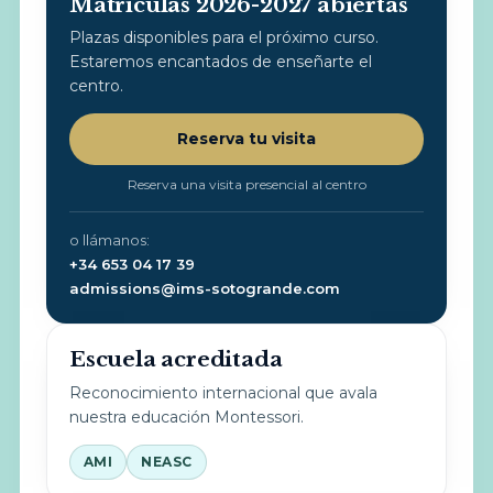
Matrículas 2026-2027 abiertas
Plazas disponibles para el próximo curso.
Estaremos encantados de enseñarte el
centro.
Reserva tu visita
Reserva una visita presencial al centro
o llámanos:
+34 653 04 17 39
admissions@ims-sotogrande.com
Escuela acreditada
Reconocimiento internacional que avala
nuestra educación Montessori.
AMI
NEASC