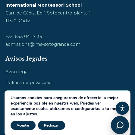
International Montessori School
Carr. de Cádiz, Edif. Sotocentro planta 1
11310, Cádiz
+34 653 04 17 39
admissions@ims-sotogrande.com
Avisos legales
Aviso legal
Política de privacidad
Política de cookies
Usamos cookies para asegurarnos de ofrecerte la mejor
experiencia posible en nuestra web. Puedes ver
exactamente cuáles utilizamos o configurarlas a tu medida
en los
ajustes
.
Cerrar el banner de cookies RGP
© 2026 International Montessori School · cultivamos la infancia
Aceptar
Rechazar
Hecho por
IberiaIntel.com