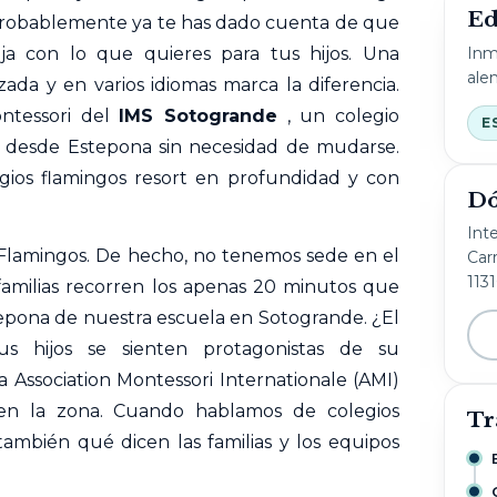
Ed
probablemente ya te has dado cuenta de que
Inm
ja con lo que quieres para tus hijos. Una
ale
zada y en varios idiomas marca la diferencia.
ntessori del
IMS Sotogrande
, un colegio
E
as desde Estepona sin necesidad de mudarse.
gios
flamingos resort en profundidad y con
Dó
Int
Flamingos. De hecho, no tenemos sede en el
Carr
113
familias recorren los apenas 20 minutos que
epona de nuestra escuela en Sotogrande. ¿El
s hijos se sienten protagonistas de su
la
Association Montessori Internationale (AMI)
o en la zona. Cuando hablamos de
colegios
Tr
también qué dicen las familias y los equipos