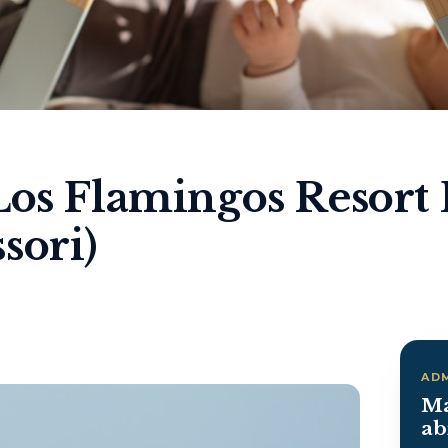
Los Flamingos Resort
sori)
AD
Ma
ab