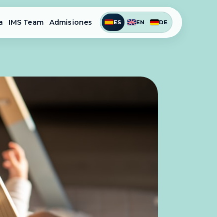
a
IMS Team
Admisiones
ES
EN
DE