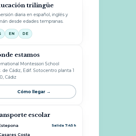
ucación trilingüe
ersión diaria en español, inglés y
mán desde edades tempranas.
S
EN
DE
nde estamos
ernational Montessori School
. de Cádiz, Edif. Sotocentro planta 1
10, Cádiz
Cómo llegar →
ansporte escolar
Estepona
Salida 7:45 h
Casares Costa