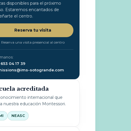
zas disponibles para el próximo
so. Estaremos encantados de
eñarte el centro.
Reserva tu visita
Reserva una visita presencial al centro
ámanos:
 653 04 17 39
issions@ims-sotogrande.com
cuela acreditada
onocimiento internacional que
la nuestra educación Montessori.
MI
NEASC