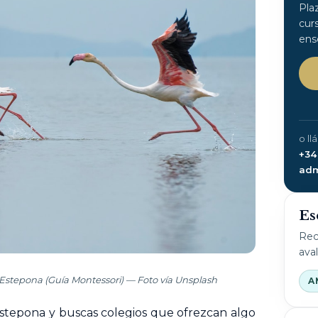
Pla
cur
ens
o ll
+34
adm
Es
Rec
ava
 Estepona (Guía Montessori) — Foto vía Unsplash
A
 Estepona y buscas
colegios
que ofrezcan algo