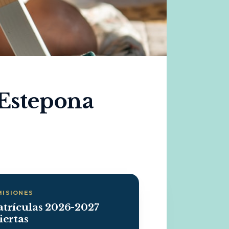
 Estepona
MISIONES
trículas 2026-2027
iertas