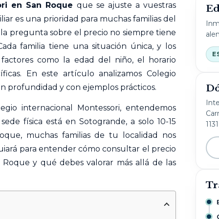
ri
en San
Roque
que se ajuste a vuestras
Ed
iar es una prioridad para muchas familias del
Inm
la pregunta sobre el precio no siempre tiene
ale
ada familia tiene una situación única, y los
E
actores como la edad del niño, el horario
íficas. En este artículo analizamos Colegio
Dó
n profundidad y con ejemplos prácticos.
Int
egio internacional Montessori, entendemos
Carr
ede física está en Sotogrande, a solo 10-15
113
que, muchas familias de tu localidad nos
guiará para entender cómo consultar el precio
 Roque y qué debes valorar más allá de las
Tr