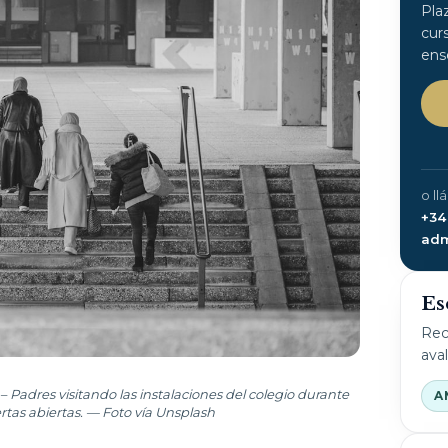
Pla
cur
ens
o ll
+34
adm
Es
Rec
ava
 Padres visitando las instalaciones del colegio durante
A
tas abiertas. — Foto vía Unsplash