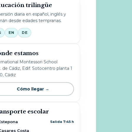
ucación trilingüe
ersión diaria en español, inglés y
mán desde edades tempranas.
S
EN
DE
nde estamos
ernational Montessori School
. de Cádiz, Edif. Sotocentro planta 1
10, Cádiz
Cómo llegar →
ansporte escolar
Estepona
Salida 7:45 h
Casares Costa