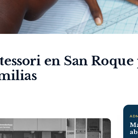
essori en San Roque 
milias
AD
Ma
ab