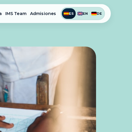
a
IMS Team
Admisiones
ES
EN
DE