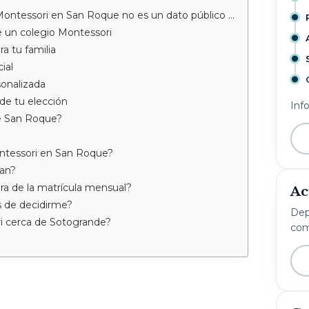
ntessori en San Roque no es un dato público fijo?
e un colegio Montessori
a tu familia
ial
sonalizada
 de tu elección
Inf
de San Roque?
ntessori en San Roque?
an?
ra de la matrícula mensual?
Ac
s de decidirme?
Dep
i cerca de Sotogrande?
com