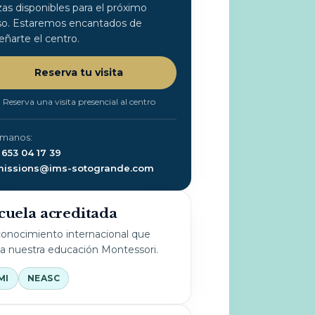
zas disponibles para el próximo
so. Estaremos encantados de
eñarte el centro.
Reserva tu visita
Reserva una visita presencial al centro
ámanos:
 653 04 17 39
issions@ims-sotogrande.com
cuela acreditada
onocimiento internacional que
la nuestra educación Montessori.
MI
NEASC