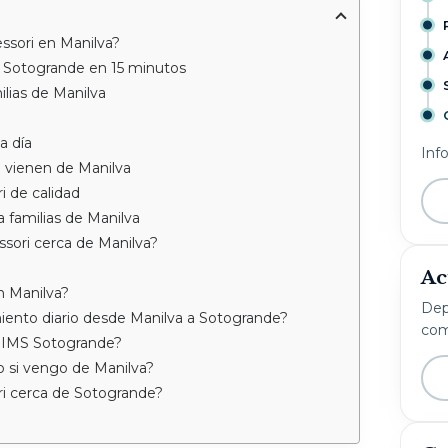
ssori en Manilva?
MS Sotogrande en 15 minutos
lias de Manilva
a día
Inf
e vienen de Manilva
 de calidad
 familias de Manilva
sori cerca de Manilva?
Ac
n Manilva?
Dep
iento diario desde Manilva a Sotogrande?
com
o IMS Sotogrande?
o si vengo de Manilva?
i cerca de Sotogrande?