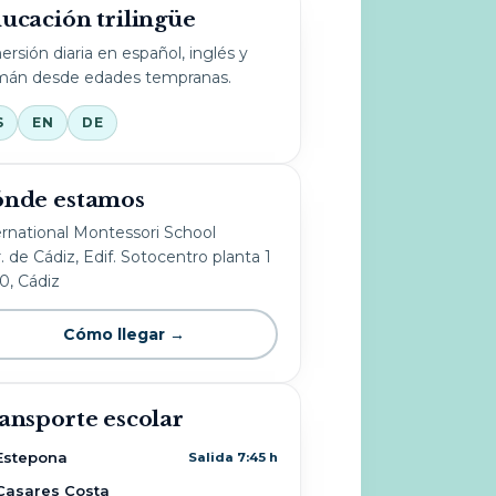
ucación trilingüe
ersión diaria en español, inglés y
mán desde edades tempranas.
S
EN
DE
nde estamos
ernational Montessori School
. de Cádiz, Edif. Sotocentro planta 1
10, Cádiz
Cómo llegar →
ansporte escolar
Estepona
Salida 7:45 h
Casares Costa