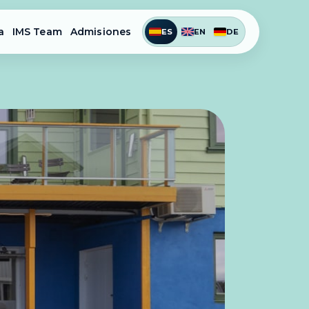
a
IMS Team
Admisiones
ES
EN
DE