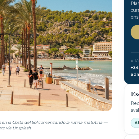
Pla
cur
ens
o ll
+34
adm
Es
Rec
ava
s en la Costa del Sol comenzando la rutina matutina —
A
oto vía Unsplash