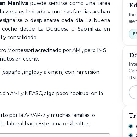
n Manilva
puede sentirse como una tarea
Ed
la zona es limitada, y muchas familias acaban
Inm
signarse o desplazarse cada día. La buena
ale
 en coche desde La Duquesa o
Sabinillas
, en
E
l y consolidada.
ro Montessori acreditado por AMI, pero IMS
Dó
inutos en coche.
Int
Carr
 (español, inglés y alemán) con inmersión
113
ción AMI y NEASC, algo poco habitual en la
rto por la A-7/AP-7 y muchas familias lo
Tr
 laboral hacia Estepona o Gibraltar.