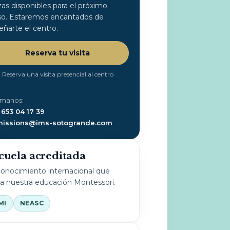
zas disponibles para el próximo
so. Estaremos encantados de
eñarte el centro.
Reserva tu visita
Reserva una visita presencial al centro
ámanos:
 653 04 17 39
issions@ims-sotogrande.com
cuela acreditada
onocimiento internacional que
la nuestra educación Montessori.
MI
NEASC