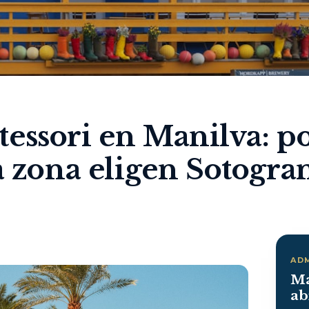
essori en Manilva: p
la zona eligen Sotogra
AD
Ma
ab