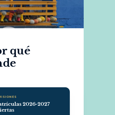
or qué
nde
MISIONES
trículas 2026-2027
iertas