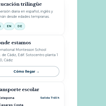
ucación trilingüe
ersión diaria en español, inglés y
mán desde edades tempranas.
S
EN
DE
nde estamos
ernational Montessori School
. de Cádiz, Edif. Sotocentro planta 1
10, Cádiz
Cómo llegar →
ansporte escolar
Estepona
Salida 7:45 h
Casares Costa