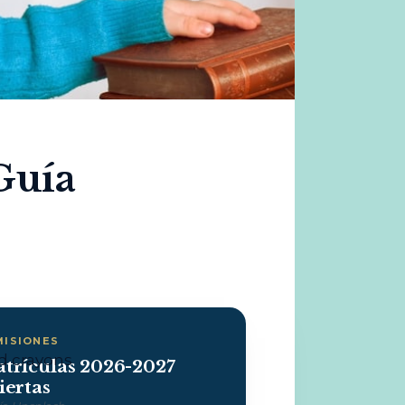
Guía
MISIONES
trículas 2026-2027
iertas