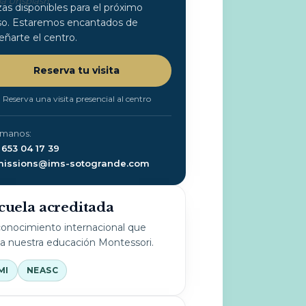
vía Unsplash
zas disponibles para el próximo
so. Estaremos encantados de
eñarte el centro.
Reserva tu visita
Reserva una visita presencial al centro
ámanos:
 653 04 17 39
issions@ims-sotogrande.com
cuela acreditada
onocimiento internacional que
la nuestra educación Montessori.
MI
NEASC