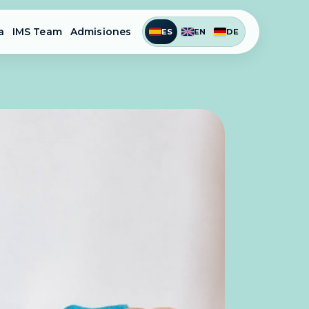
a
IMS Team
Admisiones
ES
EN
DE