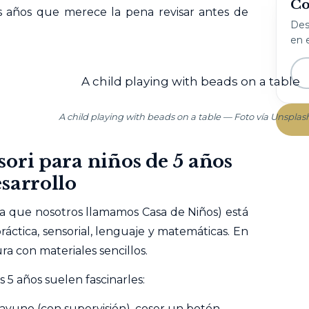
Co
os años que merece la pena revisar antes de
Desc
en e
A child playing with beads on a table — Foto vía Unsplas
ori para niños de 5 años
sarrollo
(la que nosotros llamamos Casa de Niños) está
ráctica, sensorial, lenguaje y matemáticas. En
ra con materiales sencillos.
 5 años suelen fascinarles:
ayuno (con supervisión), coser un botón,