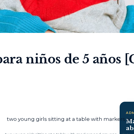
para niños de 5 años [
AD
Ma
ab