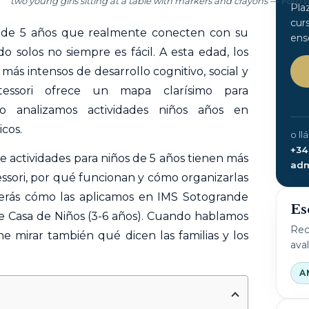
two young girls sitting at a table with markers and crayons — Foto 
Pla
cur
 de 5 años que realmente conecten con su
ens
o solos no siempre es fácil. A esta edad, los
ás intensos de desarrollo cognitivo, social y
essori ofrece un mapa clarísimo para
ulo analizamos
actividades
niños años en
cos.
o ll
+34
de
actividades
para niños de 5 años tienen más
adm
sori, por qué funcionan y cómo organizarlas
verás cómo las aplicamos en IMS Sotogrande
Es
e Casa de Niños (3-6 años). Cuando hablamos
Rec
ne mirar también qué dicen las familias y los
ava
A