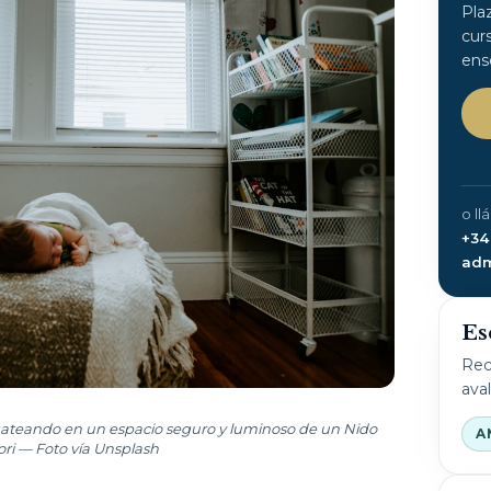
Pla
cur
ens
o ll
+34
adm
Es
Rec
ava
gateando en un espacio seguro y luminoso de un Nido
A
ri — Foto vía Unsplash