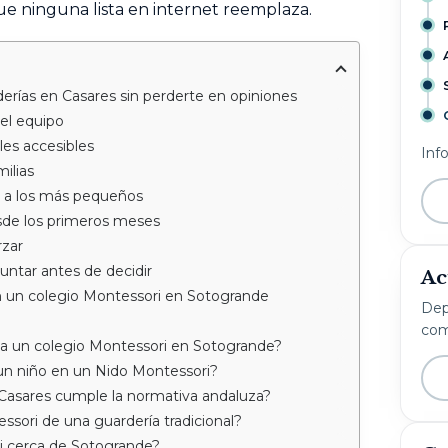
 que ninguna lista en internet reemplaza.
erías en Casares sin perderte en opiniones
del equipo
es accesibles
Inf
ilias
 a los más pequeños
sde los primeros meses
rzar
guntar antes de decidir
Ac
en un colegio Montessori en Sotogrande
Dep
com
 a un colegio Montessori en Sotogrande?
n niño en un Nido Montessori?
Casares cumple la normativa andaluza?
ssori de una guardería tradicional?
i cerca de Sotogrande?