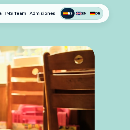
a
IMS Team
Admisiones
ES
EN
DE