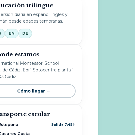
ucación trilingüe
ersión diaria en español, inglés y
mán desde edades tempranas.
S
EN
DE
nde estamos
ernational Montessori School
. de Cádiz, Edif. Sotocentro planta 1
10, Cádiz
Cómo llegar →
ansporte escolar
Estepona
Salida 7:45 h
Casares Costa