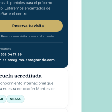
zas disponibles para el próximo
so. Estaremos encantados de
eñarte el centro.
Reserva tu visita
Reserva una visita presencial al centro
ámanos:
 653 04 17 39
issions@ims-sotogrande.com
cuela acreditada
onocimiento internacional que
la nuestra educación Montessori.
MI
NEASC