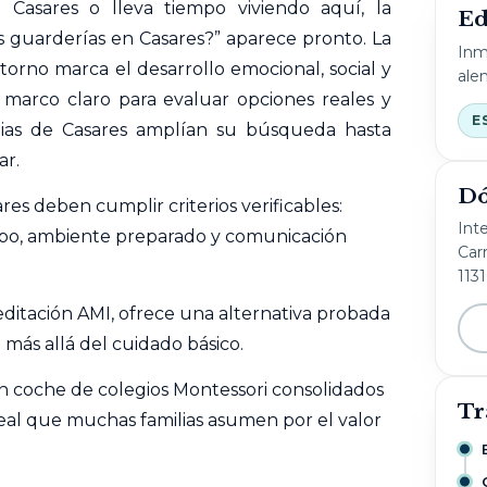
Casares o lleva tiempo viviendo aquí, la
Ed
s
guarderías en Casares?” aparece pronto. La
Inm
torno marca el desarrollo emocional, social y
ale
n marco claro para evaluar opciones reales y
E
ias de Casares amplían su búsqueda hasta
ar.
Dó
es deben cumplir criterios verificables:
Int
uipo, ambiente preparado y comunicación
Carr
113
ditación AMI, ofrece una alternativa probada
 más allá del cuidado básico.
n coche de colegios Montessori consolidados
Tr
eal que muchas familias asumen por el valor