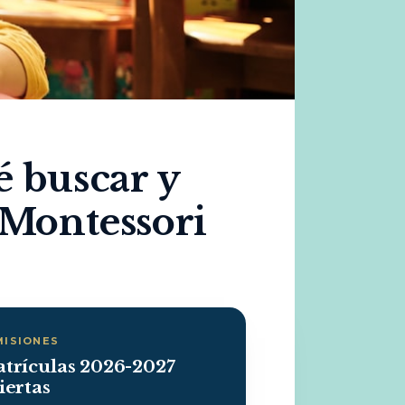
é buscar y
 Montessori
MISIONES
trículas 2026-2027
iertas