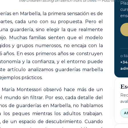
five children sitting on bench front of trees — Foto vía Unsp
Pla
cur
ías en Marbella, la primera sensación es de
ens
partes, cada uno con su propuesta. Pero el
 una
guardería
, sino elegir la que realmente
hijo. Muchas familias sienten que el modelo
rígidos y grupos numerosos, no encaja con la
 6 años. En esos primeros años se construyen
o ll
autonomía y la confianza, y el entorno puede
+34
adm
ste artículo analizamos guarderías marbella
jemplos prácticos.
Es
e María Montessori observó hace más de un
Rec
el mundo sin filtrar. Por eso, cada detalle del
ava
os de guarderías en Marbella, no hablamos
A
los peques mientras los adultos trabajan.
 de un espacio de descubrimiento. Cuando