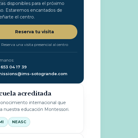
lash
zas disponibles para el próximo
so. Estaremos encantados de
eñarte el centro.
Reserva tu visita
Reserva una visita presencial al centro
ámanos:
 653 04 17 39
issions@ims-sotogrande.com
cuela acreditada
onocimiento internacional que
la nuestra educación Montessori.
MI
NEASC