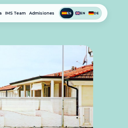
a
IMS Team
Admisiones
ES
EN
DE