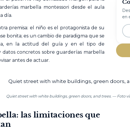
Co
guarderías marbella montessori desde el aula
Desc
a día.
en e
ra premisa: el niño es el protagonista de su
rase bonita; es un cambio de paradigma que se
a, en la actitud del guía y en el tipo de
datos concretos sobre guarderías marbella
isar antes de actuar.
Quiet street with white buildings, green doors, and trees. — Foto v
lla: las limitaciones que
tan