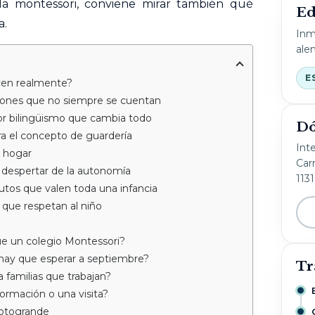
a montessori, conviene mirar también qué
Ed
a.
Inm
ale
E
ecen realmente?
aciones que no siempre se cuentan
tor bilingüismo que cambia todo
Dó
a el concepto de guardería
Int
o hogar
Carr
l despertar de la autonomía
113
utos que valen toda una infancia
 que respetan al niño
ue un colegio Montessori?
 hay que esperar a septiembre?
Tr
a familias que trabajan?
ormación o una visita?
otogrande