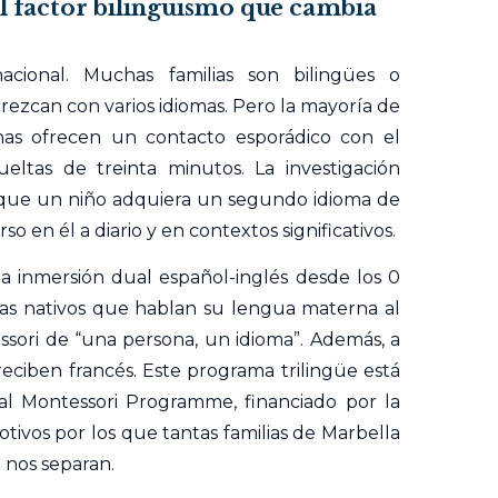
el factor bilingüismo que cambia
acional. Muchas familias son bilingües o
 crezcan con varios idiomas. Pero la mayoría de
nas ofrecen un contacto esporádico con el
eltas de treinta minutos. La investigación
a que un niño adquiera un segundo idioma de
so en él a diario y en contextos significativos.
a inmersión dual español-inglés desde los 0
as nativos que hablan su lengua materna al
essori de “una persona, un idioma”. Además, a
reciben francés. Este programa trilingüe está
al Montessori Programme, financiado por la
tivos por los que tantas familias de Marbella
 nos separan.