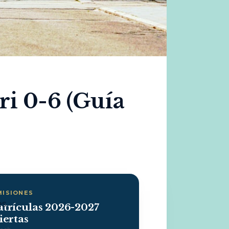
ri 0-6 (Guía
MISIONES
trículas 2026-2027
iertas