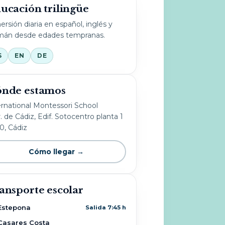
ucación trilingüe
ersión diaria en español, inglés y
mán desde edades tempranas.
S
EN
DE
nde estamos
ernational Montessori School
. de Cádiz, Edif. Sotocentro planta 1
10, Cádiz
Cómo llegar →
ansporte escolar
Estepona
Salida 7:45 h
Casares Costa