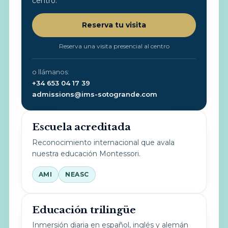
centro.
Reserva tu visita
Reserva una visita presencial al centro
o llámanos:
+34 653 04 17 39
admissions@ims-sotogrande.com
Escuela acreditada
Reconocimiento internacional que avala
nuestra educación Montessori.
AMI
NEASC
Educación trilingüe
Inmersión diaria en español, inglés y alemán