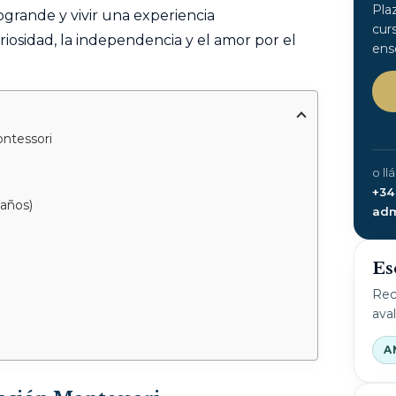
Pla
togrande y vivir una experiencia
cur
osidad, la independencia y el amor por el
ens
ontessori
o ll
+34
 años)
adm
Es
Rec
ava
A