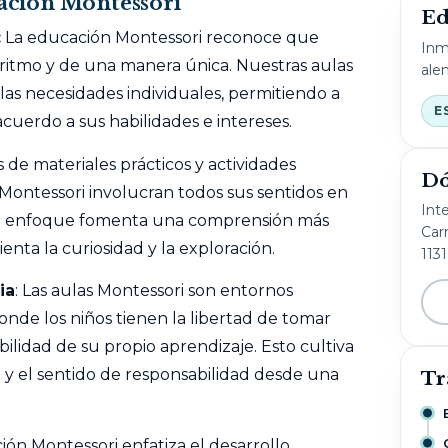
cación Montessori
Ed
:
La educación Montessori reconoce que
Inm
ritmo y de una manera única. Nuestras aulas
ale
 las necesidades individuales, permitiendo a
E
cuerdo a sus habilidades e intereses.
 de materiales prácticos y actividades
Dó
 Montessori involucran todos sus sentidos en
Int
ste enfoque fomenta una comprensión más
Carr
enta la curiosidad y la exploración.
113
ia
: Las aulas Montessori son entornos
de los niños tienen la libertad de tomar
bilidad de su propio aprendizaje. Esto cultiva
 y el sentido de responsabilidad desde una
Tr
ción Montessori enfatiza el desarrollo