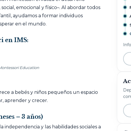
ocial, emocional y físico–. Al abordar todos
fantil, ayudamos a formar individuos
osperar en el mundo.
ri en IMS
:
Inf
 Montessori Education
Ac
Dep
frece a bebés y niños pequeños un espacio
com
r, aprender y crecer.
eses – 3 años)
 independencia y las habilidades sociales a