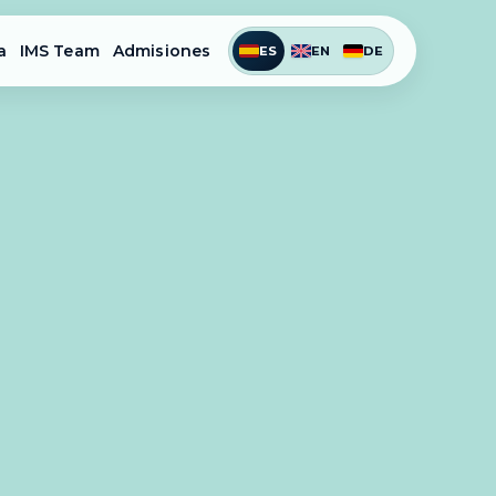
a
IMS Team
Admisiones
ES
EN
DE