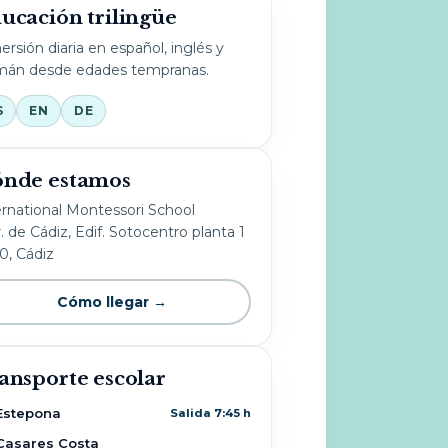
ucación trilingüe
ersión diaria en español, inglés y
mán desde edades tempranas.
S
EN
DE
nde estamos
ernational Montessori School
. de Cádiz, Edif. Sotocentro planta 1
10, Cádiz
Cómo llegar →
ansporte escolar
Estepona
Salida 7:45 h
Casares Costa