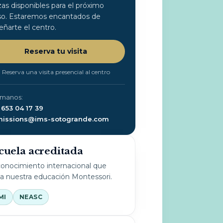
zas disponibles para el próximo
so. Estaremos encantados de
eñarte el centro.
Reserva tu visita
Reserva una visita presencial al centro
ámanos:
 653 04 17 39
issions@ims-sotogrande.com
cuela acreditada
onocimiento internacional que
la nuestra educación Montessori.
MI
NEASC