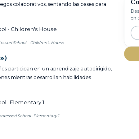
Co
uegos colaborativos, sentando las bases para
Desc
en e
essori School – Children’s House
os)
ños participan en un aprendizaje autodirigido,
ones mientras desarrollan habilidades
ontessori School -Elementary 1