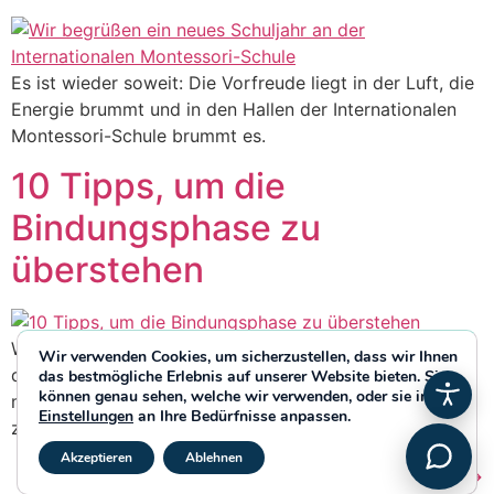
Es ist wieder soweit: Die Vorfreude liegt in der Luft, die
Energie brummt und in den Hallen der Internationalen
Montessori-Schule brummt es.
10 Tipps, um die
Bindungsphase zu
überstehen
Wie lange ist die Bindungsfrist? Es ist eine Zeitspanne,
Wir verwenden Cookies, um sicherzustellen, dass wir Ihnen
die Kindern dabei helfen soll, sich in einen neuen Raum
das bestmögliche Erlebnis auf unserer Website bieten. Sie
können genau sehen, welche wir verwenden, oder sie in den
mit neuen Betreuern und einer neuen Bühne in der Welt
Einstellungen
an Ihre Bedürfnisse anpassen.
zu integrieren.
GDPR Cookie-Banner schließ
Akzeptieren
Ablehnen
Weiter
→