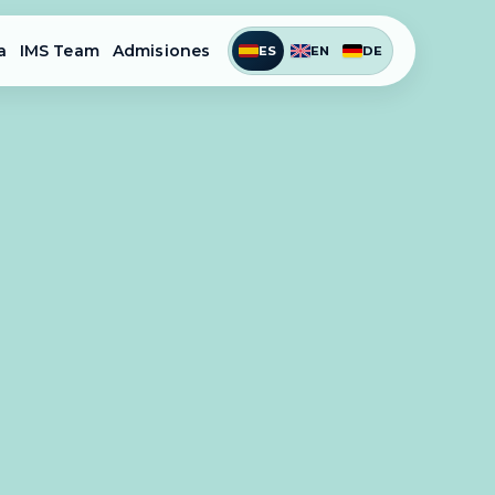
a
IMS Team
Admisiones
ES
EN
DE