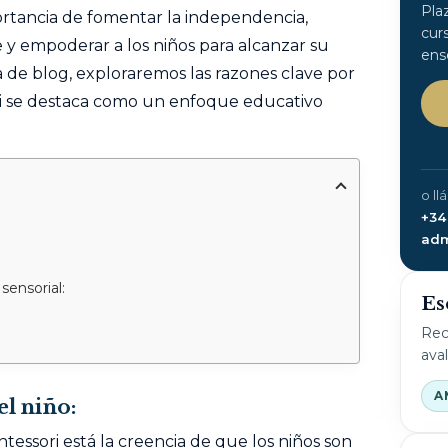
Pla
portancia de fomentar la independencia,
cur
e y empoderar a los niños para alcanzar su
ens
 de blog, exploraremos las razones clave por
ri se destaca como un enfoque educativo
o ll
+34
adm
sensorial:
Es
Rec
ava
A
l niño:
essori está la creencia de que los niños son