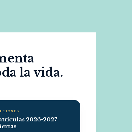
menta
da la vida.
MISIONES
trículas 2026-2027
iertas