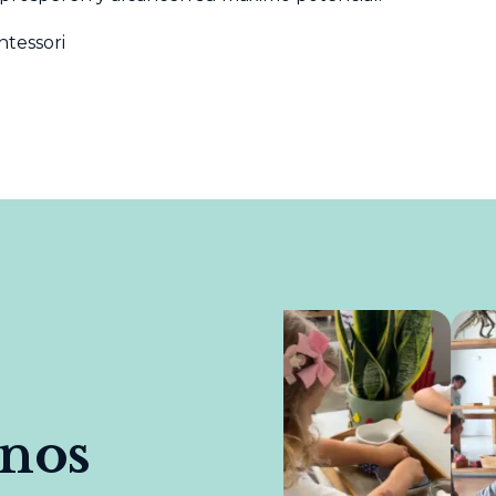
ntessori
rnos