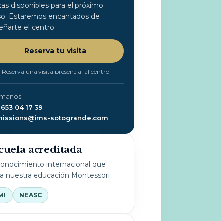
zas disponibles para el próximo
so. Estaremos encantados de
eñarte el centro.
Reserva tu visita
Reserva una visita presencial al centro
ámanos:
 653 04 17 39
issions@ims-sotogrande.com
cuela acreditada
onocimiento internacional que
la nuestra educación Montessori.
MI
NEASC