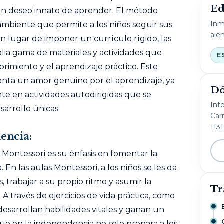
Ed
un deseo innato de aprender. El método
Inm
ambiente que permite a los niños seguir sus
ale
 En lugar de imponer un currículo rígido, las
lia gama de materiales y actividades que
E
rimiento y el aprendizaje práctico. Este
nta un amor genuino por el aprendizaje, ya
Dó
te en actividades autodirigidas que se
Int
arrollo únicas.
Carr
113
encia:
 Montessori es su énfasis en fomentar la
 En las aulas Montessori, a los niños se les da
s, trabajar a su propio ritmo y asumir la
Tr
A través de ejercicios de vida práctica, como
s desarrollan habilidades vitales y ganan un
e en la independencia no solo prepara a los