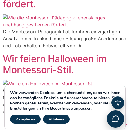
fördert.
Die Montessori-Pädagogik hat für ihren einzigartigen
Ansatz in der frühkindlichen Bildung große Anerkennung
und Lob erhalten. Entwickelt von Dr.
Wir feiern Halloween im
Montessori-Stil.
Wie Sie wissen, basiert unsere Methodik auf der
Wir verwenden Cookies, um sicherzustellen, dass wir Ihnen
Montessori-Philosophie, und diese kann auf jeden
das bestmögliche Erlebnis auf unserer Website bieten. Sie
können genau sehen, welche wir verwenden, oder sie in den
Aspekt unseres Lebens angewendet werden, auch auf
Einstellungen
an Ihre Bedürfnisse anpassen.
die Organisation und Vorbereitung.
GDPR Cookie-Banner schließ
Akzeptieren
Ablehnen
Weiter
→